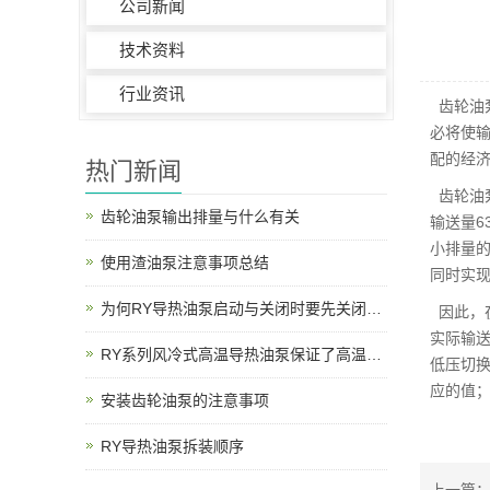
公司新闻
技术资料
行业资讯
齿轮油
必将使
配的经
热门新闻
齿轮油泵
齿轮油泵输出排量与什么有关
输送量6
小排量
使用渣油泵注意事项总结
同时实
为何RY导热油泵启动与关闭时要先关闭出口阀？
因此，在
实际输
RY系列风冷式高温导热油泵保证了高温情况下的密封性能
低压切
应的值
安装齿轮油泵的注意事项
RY导热油泵拆装顺序