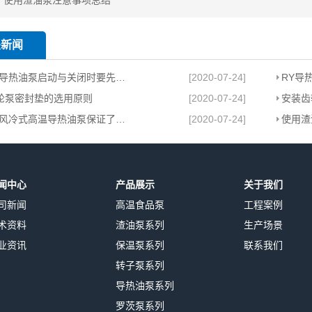
：
使用渣油泵注意事项总结
关新闻
为何RY导热油泵启动与关闭时要先关闭出口阀？
[2020-07-24]
RY导
齿轮泵密封垫的选用原则
[2020-07-24]
安装齿
RY系列风冷式高温导热油泵保证了高温情况下的密封性能
[2020-07-24]
使用渣
闻中心
产品展示
关于我们
司新闻
高温食品泵
工程案例
术资料
渣油泵系列
生产场景
业资讯
保温泵系列
联系我们
转子泵系列
导热油泵系列
罗茨泵系列