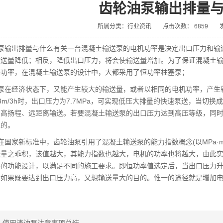
齿轮油泵输出排量
所属分类：行业资讯
点击次数： 6859
泵输出排量与什么有关一台混凝土输送泵的电机功率是决定出口压力和输
输送量降低；相反，降低出口压力，将会使输送量增加。为了保证混凝土
济功率，在混凝土输送泵的设计中，大都采用了恒功率柱塞泵；
在经济状态下，又能产生较大的输送量，或者以相同的电机功率，产生较高的
3m/3h时，出口压力为7.7MPa，可实现低压大排量的快速泵送，当切换成
的高扬程、远距离输送。若要混凝土输送泵的出口压力达到高压等级，同
现的。
国家新标准中，齿轮油泵引用了混凝土输送泵的能力指数概念(以MPa·m
送量之乖积，该值越大，其能力指数也越大，电机的功率也将越大，由此
换的功能设计，以满足不同的施工要求。即恒功率值选定后，当出口压力
；如果既要达到出口压力高，又想输送量大的目的。惟一的途径就是增加